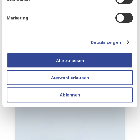
Marketing
Details zeigen
Alle zulassen
KI-Assistent
Auswahl erlauben
Ablehnen