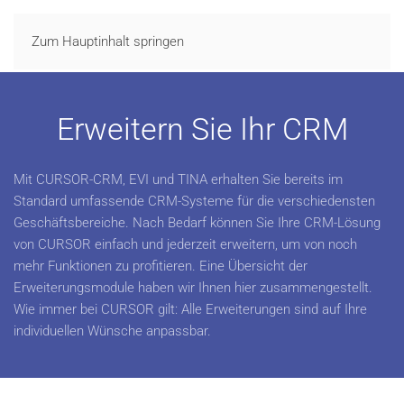
LOGIN
Zum Hauptinhalt springen
Erweitern Sie Ihr CRM
Mit CURSOR-CRM, EVI und TINA erhalten Sie bereits im
Standard umfassende CRM-Systeme für die verschiedensten
Geschäftsbereiche. Nach Bedarf können Sie Ihre CRM-Lösung
von CURSOR einfach und jederzeit erweitern, um von noch
mehr Funktionen zu profitieren. Eine Übersicht der
Erweiterungsmodule haben wir Ihnen hier zusammengestellt.
Wie immer bei CURSOR gilt: Alle Erweiterungen sind auf Ihre
individuellen Wünsche anpassbar.