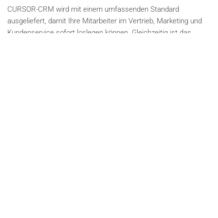
CURSOR-CRM wird mit einem umfassenden Standard
ausgeliefert, damit Ihre Mitarbeiter im Vertrieb, Marketing und
Kundenservice sofort loslegen können. Gleichzeitig ist das
CRM-System flexibel anpassbar und erweiterbar, sodass Ihre
ganz individuellen Geschäftsfelder abgedeckt werden können.
Durch eine permanente Weiterentwicklung erhalten Sie immer
die neuesten Funktionen und sind auch für zukünftige
Geschäftsfelder bestens gewappnet.