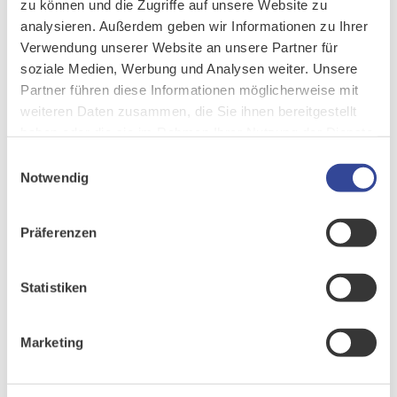
zu können und die Zugriffe auf unsere Website zu
konnten von 5-6 auf 2-3 Werktage halbiert werden. Das Ergebnis
analysieren. Außerdem geben wir Informationen zu Ihrer
der Umstellung ist ein durchgängig digitalisierter Angebots- und
Verwendung unserer Website an unsere Partner für
auch Freigabeprozess.
soziale Medien, Werbung und Analysen weiter. Unsere
Partner führen diese Informationen möglicherweise mit
Sehen Sie selbst, welche Praxiserfahrungen Gerald
weiteren Daten zusammen, die Sie ihnen bereitgestellt
Obernosterer und Andreas Pavluk gemacht haben.
haben oder die sie im Rahmen Ihrer Nutzung der Dienste
gesammelt haben.
Einwilligungsauswahl
Notwendig
Präferenzen
Statistiken
Gemeinsam. Begeisternd. Erfolgreich.
Marketing