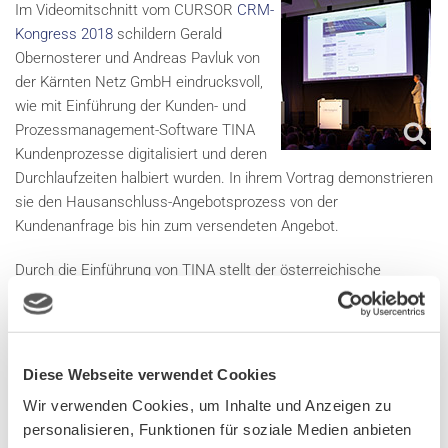
Im Videomitschnitt vom CURSOR
CRM-
Kongress 2018
schildern Gerald
Obernosterer und Andreas Pavluk von
der Kärnten Netz GmbH eindrucksvoll,
wie mit Einführung der Kunden- und
Prozessmanagement-Software TINA
Kundenprozesse digitalisiert und deren
Durchlaufzeiten halbiert wurden. In ihrem Vortrag demonstrieren
sie den Hausanschluss-Angebotsprozess von der
Kundenanfrage bis hin zum versendeten Angebot.
Durch die Einführung von TINA stellt der österreichische
Netzbetreiber seinen Interessenten und Kunden eine attraktive
Möglichkeit zur Verfügung, um online auf unkomplizierte Weise
ein Angebot anzufordern und abzuschließen. Auch für die
Mitarbeiter stellt dies eine besondere Arbeitserleichterung dar:
Diese Webseite verwendet Cookies
Lange, interne Postwege und „papiergetriebene Prozesse“
Wir verwenden Cookies, um Inhalte und Anzeigen zu
gehören der Vergangenheit an. Die Durchlaufzeiten von der
personalisieren, Funktionen für soziale Medien anbieten
Anfrage des Interessenten bis hin zum erstellten Angebot