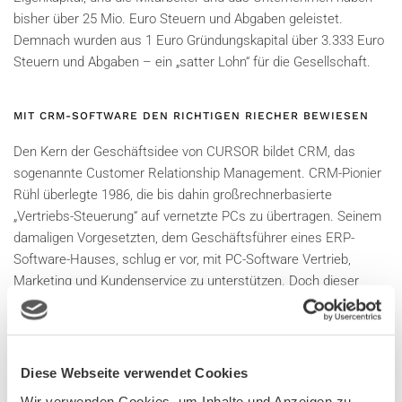
bisher über 25 Mio. Euro Steuern und Abgaben geleistet.
Demnach wurden aus 1 Euro Gründungskapital über 3.333 Euro
Steuern und Abgaben – ein „satter Lohn“ für die Gesellschaft.
MIT CRM-SOFTWARE DEN RICHTIGEN RIECHER BEWIESEN
Den Kern der Geschäftsidee von CURSOR bildet CRM, das
sogenannte Customer Relationship Management. CRM-Pionier
Rühl überlegte 1986, die bis dahin großrechnerbasierte
„Vertriebs-Steuerung“ auf vernetzte PCs zu übertragen. Seinem
damaligen Vorgesetzten, dem Geschäftsführer eines ERP-
Software-Hauses, schlug er vor, mit PC-Software Vertrieb,
Marketing und Kundenservice zu unterstützen. Doch dieser
verwarf die Idee mit den Worten „PCs sind Spielzeuge, und diese
Spielzeuge werden sterben.“ Dieses Erlebnis war die
Geburtsstunde für CURSOR, denn Thomas Rühl beschloss,
seine innovative Idee auf eigene Faust in die Tat umzusetzen.
Diese Webseite verwendet Cookies
Wir verwenden Cookies, um Inhalte und Anzeigen zu