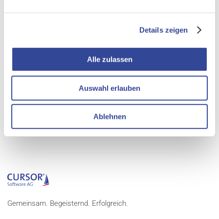
Manfred Felske-Zech (Leiter Wirtschaftsförderung des
Landkreises Gießen) und Sabine Wilcken-Görich (Leiterin
Details zeigen
Wirtschaftsförderung der Stadt Gießen). Eine Anmeldung für die
Teilnahme am Stammtisch ist nicht erforderlich.
Alle zulassen
WEITERE INFORMATIONEN
Auswahl erlauben
www.gruenderstammtisch-giessen.de
Ablehnen
Gemeinsam. Begeisternd. Erfolgreich.