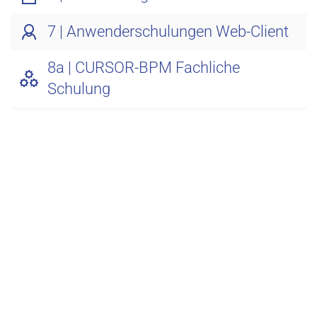
7 | Anwenderschulungen Web-Client
8a | CURSOR-BPM Fachliche
Schulung
8b | CURSOR-BPM Technische
Schulung
9 | Infoboards und Kacheln
10 | CURSOR-Test-Studio
11 | Kurzschulungen zum
Releasewechsel