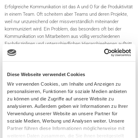
Erfolgreiche Kommunikation ist das A und O für die Produktivität
in einem Team. Oft scheitern aber Teams und deren Projekte,
weil nur unzureichend oder missverständlich miteinander
kommuniziert wird. Ein Problem, das besonders oft bei der
Kommunikation von Mitarbeitern aus völlig verschiedenen
Fachdisziplinen und unterschiedlichen Hierarchieebenen auftritt.
Häufig ist dies in einem Unternehmen bei der Umsetzung von
IT-Projekten der Fall. Da es sich hierbei oftmals um
Querschnittsprojekte handelt, sind viele verschiedene
Diese Webseite verwendet Cookies
Fachdisziplinen beteiligt. Unterschiedlichste Interessen der
Wir verwenden Cookies, um Inhalte und Anzeigen zu
Akteure prallen aufeinander. Anforderungen diverser
personalisieren, Funktionen für soziale Medien anbieten
Leitungsebenen müssen berücksichtigt werden. Kurzum: Eine
zu können und die Zugriffe auf unsere Website zu
verständliche und klare Kommunikation ist von entscheidender
analysieren. Außerdem geben wir Informationen zu Ihrer
Bedeutung für den Projekterfolg. Aber auch für die Interaktion
Verwendung unserer Website an unsere Partner für
mit dem Kunden genügt nicht allein Fachkompetenz – auch hier
soziale Medien, Werbung und Analysen weiter. Unsere
sind richtiges Zuhören und gute Fragetechniken wichtig, um auf
Partner führen diese Informationen möglicherweise mit
die Wünsche des Kunden optimal einzugehen.
weiteren Daten zusammen, die Sie ihnen bereitgestellt