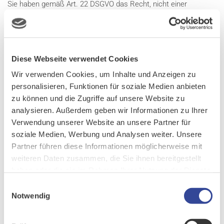
Sie haben gemäß Art. 22 DSGVO das Recht, nicht einer
ausschließlich auf einer automatisierten Verarbeitung –
einschließlich Profiling – beruhenden Entscheidung unterworfen
zu werden, die Ihnen gegenüber rechtliche Wirkung entfaltet
oder Sie in ähnlicher Weise erheblich beeinträchtigt. Dies gilt
Diese Webseite verwendet Cookies
nicht, wenn die Entscheidung (1) für den Abschluss oder die
Wir verwenden Cookies, um Inhalte und Anzeigen zu
Erfüllung eines Vertrags zwischen Ihnen und dem
personalisieren, Funktionen für soziale Medien anbieten
Verantwortlichen erforderlich ist, (2) aufgrund von
zu können und die Zugriffe auf unsere Website zu
Rechtsvorschriften der Union oder der Mitgliedstaaten, denen
analysieren. Außerdem geben wir Informationen zu Ihrer
der Verantwortliche unterliegt, zulässig ist und diese
Verwendung unserer Website an unsere Partner für
Rechtsvorschriften angemessene Maßnahmen zur Wahrung
soziale Medien, Werbung und Analysen weiter. Unsere
Ihrer Rechte und Freiheiten sowie Ihrer berechtigten Interessen
Partner führen diese Informationen möglicherweise mit
enthalten oder (3) mit Ihrer ausdrücklichen Einwilligung erfolgt.
weiteren Daten zusammen, die Sie ihnen bereitgestellt
Allerdings dürfen diese Entscheidungen nicht auf besonderen
haben oder die sie im Rahmen Ihrer Nutzung der Dienste
Kategorien personenbezogener Daten nach Art. 9 Abs. 1 DSGVO
gesammelt haben.
Einwilligungsauswahl
beruhen, sofern nicht Art. 9 Abs. 2 lit. a oder g gilt und
Notwendig
angemessene Maßnahmen zum Schutz der Rechte und
Freiheiten sowie Ihrer berechtigten Interessen getroffen