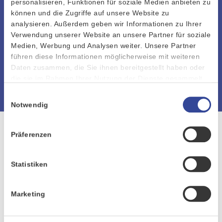
personalisieren, Funktionen für soziale Medien anbieten zu
optimieren, die Effizienz zu steigern und
können und die Zugriffe auf unsere Website zu
analysieren. Außerdem geben wir Informationen zu Ihrer
smartere Entscheidungen zu ermöglichen.
Verwendung unserer Website an unsere Partner für soziale
Medien, Werbung und Analysen weiter. Unsere Partner
führen diese Informationen möglicherweise mit weiteren
Daten zusammen, die Sie ihnen bereitgestellt haben oder
ZURÜCK ZUR ÜBERSICHT
die sie im Rahmen Ihrer Nutzung der Dienste gesammelt
haben.
Einwilligungsauswahl
Notwendig
Präferenzen
Statistiken
Gemeinsam. Begeisternd. Erfolgreich.
Marketing