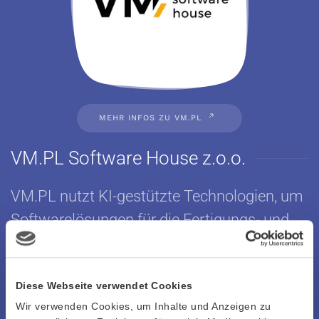
MEHR INFOS ZU VM.PL
VM.PL Software House z.o.o.
VM.PL nutzt KI-gestützte Technologien, um
Softwarelösungen für die Fertigungs- und
Logistikbranche bereitzustellen. Dabei liegt
der Fokus auf der nahtlosen Integration von
Diese Webseite verwendet Cookies
Softwaresystemen, Maschinen und
Wir verwenden Cookies, um Inhalte und Anzeigen zu
moderner Automatisierung, um Prozesse zu