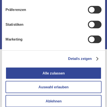
ausbauen und Ihr
Stammdatenmanagement optimieren.
Präferenzen
Statistiken
ZURÜCK ZUR ÜBERSICHT
Marketing
Details zeigen
Alle zulassen
Gemeinsam. Begeisternd. Erfolgreich.
Auswahl erlauben
Ablehnen