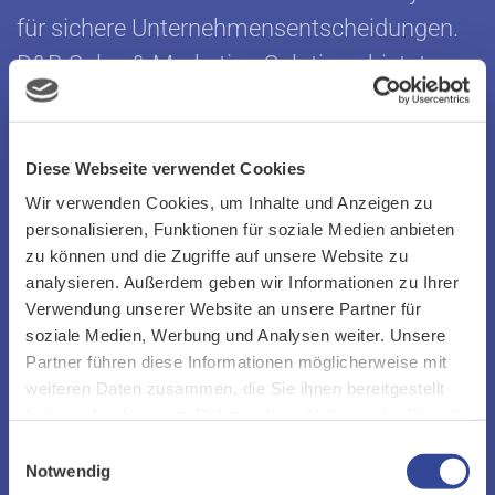
für sichere Unternehmensentscheidungen.
D&B Sales & Marketing Solutions bietet
Ihnen mit umfassenden Informationen zu
über 170 Mio. Unternehmen weltweit sowie
Diese Webseite verwendet Cookies
bonitätsgeprüften Firmenadressen die
Wir verwenden Cookies, um Inhalte und Anzeigen zu
Basis für die Erschließung Ihres
personalisieren, Funktionen für soziale Medien anbieten
Wachstumspotenzials. Mit Hilfe der
zu können und die Zugriffe auf unsere Website zu
weltgrößten Unternehmensdatenbank
analysieren. Außerdem geben wir Informationen zu Ihrer
Verwendung unserer Website an unsere Partner für
analysieren D&B Expertenteams Märkte
soziale Medien, Werbung und Analysen weiter. Unsere
und Kundenstrukturen, um individuelle
Partner führen diese Informationen möglicherweise mit
weiteren Daten zusammen, die Sie ihnen bereitgestellt
Lösungen für Ihr Wachstum zu entwickeln.
haben oder die sie im Rahmen Ihrer Nutzung der Dienste
So können Sie jederzeit erfolgreich
gesammelt haben.
Einwilligungsauswahl
Neukunden gewinnen, Bestandskunden
Notwendig