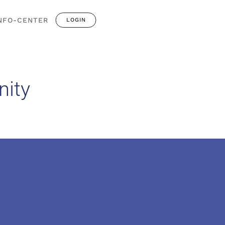
NFO-CENTER
LOGIN
ity