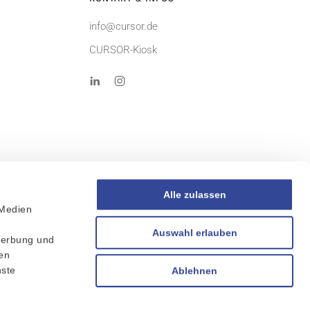
info@cursor.de
CURSOR-Kiosk
Alle zulassen
 Medien
AGB
r
Auswahl erlauben
Werbung und
Sitemap
ten
nste
Ablehnen