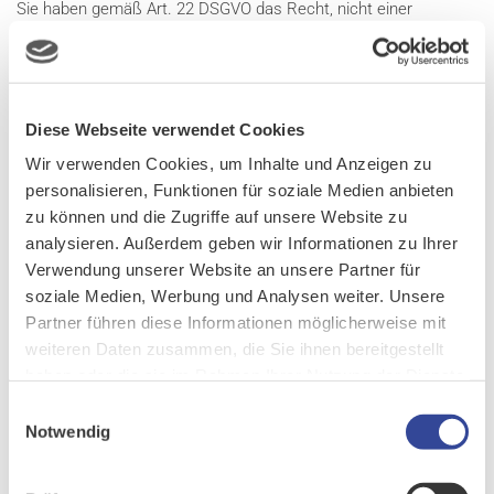
Sie haben gemäß Art. 22 DSGVO das Recht, nicht einer
ausschließlich auf einer automatisierten Verarbeitung –
einschließlich Profiling – beruhenden Entscheidung unterworfen
zu werden, die Ihnen gegenüber rechtliche Wirkung entfaltet
oder Sie in ähnlicher Weise erheblich beeinträchtigt. Dies gilt
Diese Webseite verwendet Cookies
nicht, wenn die Entscheidung (1) für den Abschluss oder die
Wir verwenden Cookies, um Inhalte und Anzeigen zu
Erfüllung eines Vertrags zwischen Ihnen und dem
personalisieren, Funktionen für soziale Medien anbieten
Verantwortlichen erforderlich ist, (2) aufgrund von
zu können und die Zugriffe auf unsere Website zu
Rechtsvorschriften der Union oder der Mitgliedstaaten, denen
analysieren. Außerdem geben wir Informationen zu Ihrer
der Verantwortliche unterliegt, zulässig ist und diese
Verwendung unserer Website an unsere Partner für
Rechtsvorschriften angemessene Maßnahmen zur Wahrung
soziale Medien, Werbung und Analysen weiter. Unsere
Ihrer Rechte und Freiheiten sowie Ihrer berechtigten Interessen
Partner führen diese Informationen möglicherweise mit
enthalten oder (3) mit Ihrer ausdrücklichen Einwilligung erfolgt.
weiteren Daten zusammen, die Sie ihnen bereitgestellt
Allerdings dürfen diese Entscheidungen nicht auf besonderen
haben oder die sie im Rahmen Ihrer Nutzung der Dienste
Kategorien personenbezogener Daten nach Art. 9 Abs. 1 DSGVO
gesammelt haben.
Einwilligungsauswahl
beruhen, sofern nicht Art. 9 Abs. 2 lit. a oder g gilt und
Notwendig
angemessene Maßnahmen zum Schutz der Rechte und
Freiheiten sowie Ihrer berechtigten Interessen getroffen