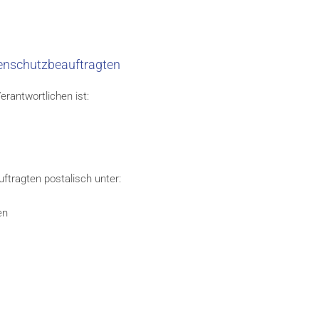
enschutzbeauftragten
rantwortlichen ist:
ftragten postalisch unter:
en