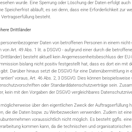
orgesehen wurde. Eine Sperrung oder Löschung der Daten erfolgt auch
peicherfrist abläuft, es sei denn, dass eine Erforderlichkeit zur w
 Vertragserfüllung besteht.
chere Drittländer
 personenbezogener Daten von betroffenen Personen in einem nicht-s
von Art. 49 Abs. 1 lit. a DSGVO - aufgrund einer durch die betroffene 
 Drittländer) besteht aktuell kein Angemessenheitsbeschluss der EU-K
mission bislang nicht positiv festgestellt hat, dass es dort ein mi
ibt. Darüber hinaus setzt die DSGVO für eine Datenübermittlung in ei
rantien“ voraus, Art. 46 Abs. 2, 3 DSGVO. Dies können beispielsweise
nschutzvorschriften oder Standarddatenschutzverträge sein. Zusa
der, kein mit den Vorgaben der DSGVO vergleichbares Datenschutzniv
öglicherweise über den eigentlichen Zweck der Auftragserfüllung h
en, die die Daten bspw. zu Werbezwecken verwenden. Zudem ist eine
unternehmen voraussichtlich nicht möglich. Es besteht ggfls. eine
nverarbeitung kommen kann, da die technischen und organisatorisc