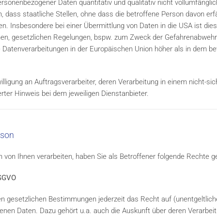
onenbezogener Daten quantitativ und qualitativ nicht vollumfängl
 dass staatliche Stellen, ohne dass die betroffene Person davon erfäh
. Insbesondere bei einer Übermittlung von Daten in die USA ist dies
en, gesetzlichen Regelungen, bspw. zum Zweck der Gefahrenabwehr.
ge Datenverarbeitungen in der Europäischen Union höher als in dem b
ligung an Auftragsverarbeiter, deren Verarbeitung in einem nicht-sich
erter Hinweis bei dem jeweiligen Dienstanbieter.
rson
on Ihnen verarbeiten, haben Sie als Betroffener folgende Rechte g
DSGVO
 gesetzlichen Bestimmungen jederzeit das Recht auf (unentgeltlich
nen Daten. Dazu gehört u.a. auch die Auskunft über deren Verarbei