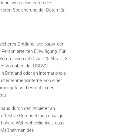
 dann, wenn eine durch die
eiteren Speicherung der Daten für
icheres Drittland, wie bspw. der
Person erteilten Einwilligung. Für
ommission i.S.d. Art. 45 Abs. 1, 3
t den Vorgaben der DSGVO
n Drittland oder an internationale
 unternehmensinterne, von einer
mmengefasst besteht in den
eau.
inaus durch den Anbieter an
 effektive Durchsetzung etwaiger
 höhere Wahrscheinlichkeit, dass
hen Maßnahmen des