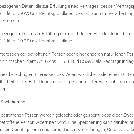
ezogenen Daten, die zur Erfüllung eines Vertrages, dessen Vertragspa
 1 S. 1 lit. b DSGVO als Rechtsgrundlage. Dies gilt auch für Verarbeitu
erlich sind.
ezogener Daten zur Erfüllung einer rechtlichen Verpflichtung, der der
1 S. 1 lit. c DSGVO als Rechtsgrundlage.
Interessen der betroffenen Person oder einer anderen natürlichen Pe
ch machen, dient Art. 6 Abs. 1 S. 1 lit. d DSGVO als Rechtsgrundlag
ines berechtigten Interesses des Verantwortlichen oder eines Dritten
reiheiten des Betroffenen das erstgenannte Interesse nicht, so dient 
ung.
 Speicherung
etroffenen Person werden gelöscht oder gesperrt, sobald der Zweck
ie betroffene Person widerrufen wird. Eine Speicherung kann darüber h
nalen Gesetzgeber in unionsrechtlichen Verordnungen, Gesetzen oder