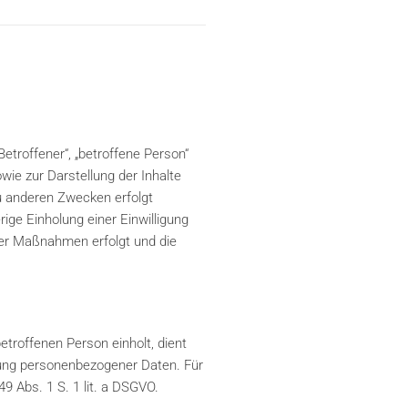
troffener“, „betroffene Person“
owie zur Darstellung der Inhalte
u anderen Zwecken erfolgt
ige Einholung einer Einwilligung
cher Maßnahmen erfolgt und die
troffenen Person einholt, dient
itung personenbezogener Daten. Für
49 Abs. 1 S. 1 lit. a DSGVO.