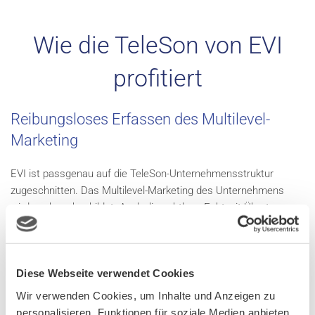
Wie die TeleSon von EVI
profitiert
Reibungsloses Erfassen des Multilevel-
Marketing
EVI ist passgenau auf die TeleSon-Unternehmensstruktur
zugeschnitten. Das Multilevel-Marketing des Unternehmens
wird sauber abgebildet. Auch die nahtlose Echtzeit-Übertragung
aller relevanten Informationen in das hauseigene
Vertriebspartner-Portal wurde in kürzester Zeit umgesetzt.
EVI ist digitale Anlaufstelle
Diese Webseite verwendet Cookies
Wir verwenden Cookies, um Inhalte und Anzeigen zu
Die zentrale Verwaltung der Stamm- und Kontaktdaten von rund
personalisieren, Funktionen für soziale Medien anbieten