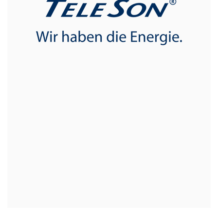
Sitz: München
Kundenzahl: 100.000 (werden in EVI verwaltet)
Umsatz: 77,6 Mio. €
EVI im Einsatz: seit 2017
Anzahl Anwender: 70
WEBSITE