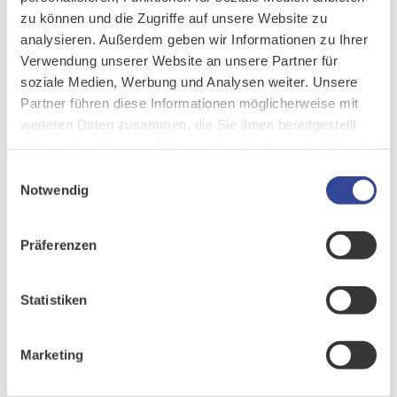
100.000 Kunden, 30.000 Vertriebspartnern, sowie diversen
zu können und die Zugriffe auf unsere Website zu
Produktpartnern und Dienstleistern ermöglich einen kompakten
analysieren. Außerdem geben wir Informationen zu Ihrer
Überblick alle Geschäftspartner spezifischen Details.
Verwendung unserer Website an unsere Partner für
soziale Medien, Werbung und Analysen weiter. Unsere
Optimiertes Kunden- und Zeitmanagement
Partner führen diese Informationen möglicherweise mit
weiteren Daten zusammen, die Sie ihnen bereitgestellt
Das Kundenservicemodul mit Reporting-Funktion dient als
haben oder die sie im Rahmen Ihrer Nutzung der Dienste
Basistool der Informationspolitik innerhalb der
gesammelt haben.
Einwilligungsauswahl
Kundenbetreuung. Zusätzliche Freiräume entstanden durch die
Notwendig
Ablösung der händischen Tabellenpflege durch eine
benutzerfreundliche EVI-Kachel.
Präferenzen
Nahtlose Integrationen
Statistiken
EVI<->VPP
EVI <--> DocuWare
CTI-Integration über Clarity
Marketing
Sherpa2EVI