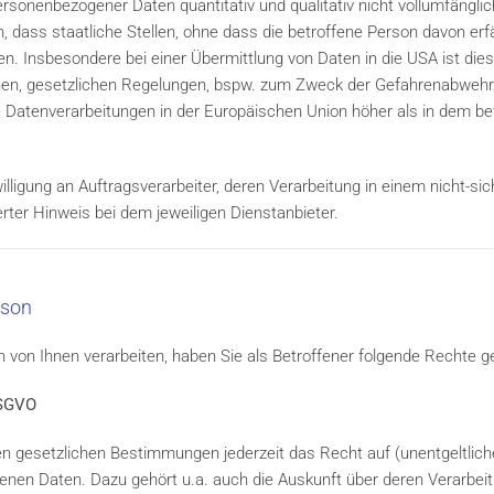
onenbezogener Daten quantitativ und qualitativ nicht vollumfängl
 dass staatliche Stellen, ohne dass die betroffene Person davon erfäh
. Insbesondere bei einer Übermittlung von Daten in die USA ist dies
en, gesetzlichen Regelungen, bspw. zum Zweck der Gefahrenabwehr.
ge Datenverarbeitungen in der Europäischen Union höher als in dem b
ligung an Auftragsverarbeiter, deren Verarbeitung in einem nicht-sich
erter Hinweis bei dem jeweiligen Dienstanbieter.
rson
on Ihnen verarbeiten, haben Sie als Betroffener folgende Rechte g
DSGVO
 gesetzlichen Bestimmungen jederzeit das Recht auf (unentgeltlich
nen Daten. Dazu gehört u.a. auch die Auskunft über deren Verarbei