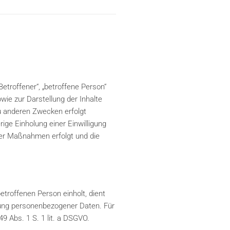
troffener“, „betroffene Person“
owie zur Darstellung der Inhalte
u anderen Zwecken erfolgt
ige Einholung einer Einwilligung
cher Maßnahmen erfolgt und die
troffenen Person einholt, dient
itung personenbezogener Daten. Für
49 Abs. 1 S. 1 lit. a DSGVO.