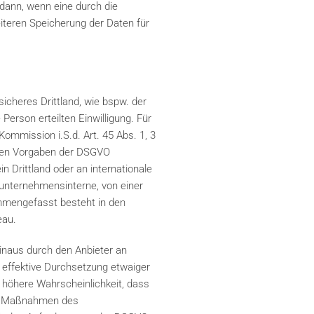
 dann, wenn eine durch die
eiteren Speicherung der Daten für
icheres Drittland, wie bspw. der
Person erteilten Einwilligung. Für
ommission i.S.d. Art. 45 Abs. 1, 3
t den Vorgaben der DSGVO
n Drittland oder an internationale
 unternehmensinterne, von einer
mmengefasst besteht in den
eau.
inaus durch den Anbieter an
 effektive Durchsetzung etwaiger
 höhere Wahrscheinlichkeit, dass
hen Maßnahmen des