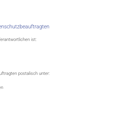
enschutzbeauftragten
rantwortlichen ist:
ftragten postalisch unter:
en