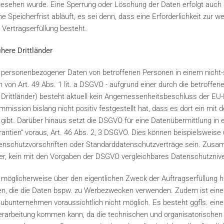
orgesehen wurde. Eine Sperrung oder Löschung der Daten erfolgt auch
peicherfrist abläuft, es sei denn, dass eine Erforderlichkeit zur w
 Vertragserfüllung besteht.
chere Drittländer
 personenbezogener Daten von betroffenen Personen in einem nicht-s
von Art. 49 Abs. 1 lit. a DSGVO - aufgrund einer durch die betroffene 
 Drittländer) besteht aktuell kein Angemessenheitsbeschluss der EU-K
mission bislang nicht positiv festgestellt hat, dass es dort ein mi
ibt. Darüber hinaus setzt die DSGVO für eine Datenübermittlung in ei
rantien“ voraus, Art. 46 Abs. 2, 3 DSGVO. Dies können beispielsweise
nschutzvorschriften oder Standarddatenschutzverträge sein. Zusa
der, kein mit den Vorgaben der DSGVO vergleichbares Datenschutzniv
öglicherweise über den eigentlichen Zweck der Auftragserfüllung h
en, die die Daten bspw. zu Werbezwecken verwenden. Zudem ist eine
unternehmen voraussichtlich nicht möglich. Es besteht ggfls. eine
nverarbeitung kommen kann, da die technischen und organisatorisc