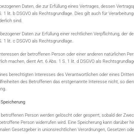
ezogenen Daten, die zur Erfüllung eines Vertrages, dessen Vertragspa
 1 S. 1 lit. b DSGVO als Rechtsgrundlage. Dies gilt auch für Verarbeitu
erlich sind.
ezogener Daten zur Erfüllung einer rechtlichen Verpflichtung, der der
1 S. 1 lit. c DSGVO als Rechtsgrundlage.
Interessen der betroffenen Person oder einer anderen natürlichen Pe
ch machen, dient Art. 6 Abs. 1 S. 1 lit. d DSGVO als Rechtsgrundlag
ines berechtigten Interesses des Verantwortlichen oder eines Dritten
reiheiten des Betroffenen das erstgenannte Interesse nicht, so dient 
ung.
 Speicherung
etroffenen Person werden gelöscht oder gesperrt, sobald der Zweck
ie betroffene Person widerrufen wird. Eine Speicherung kann darüber h
nalen Gesetzgeber in unionsrechtlichen Verordnungen, Gesetzen oder