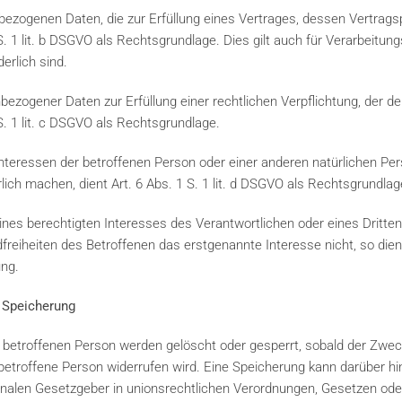
ezogenen Daten, die zur Erfüllung eines Vertrages, dessen Vertragspa
 1 S. 1 lit. b DSGVO als Rechtsgrundlage. Dies gilt auch für Verarbeitu
erlich sind.
ezogener Daten zur Erfüllung einer rechtlichen Verpflichtung, der der
1 S. 1 lit. c DSGVO als Rechtsgrundlage.
Interessen der betroffenen Person oder einer anderen natürlichen Pe
ch machen, dient Art. 6 Abs. 1 S. 1 lit. d DSGVO als Rechtsgrundlag
ines berechtigten Interesses des Verantwortlichen oder eines Dritten
reiheiten des Betroffenen das erstgenannte Interesse nicht, so dient 
ung.
 Speicherung
etroffenen Person werden gelöscht oder gesperrt, sobald der Zweck
ie betroffene Person widerrufen wird. Eine Speicherung kann darüber h
nalen Gesetzgeber in unionsrechtlichen Verordnungen, Gesetzen oder