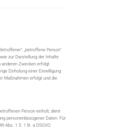
troffener“, „betroffene Person“
owie zur Darstellung der Inhalte
u anderen Zwecken erfolgt
ige Einholung einer Einwilligung
cher Maßnahmen erfolgt und die
troffenen Person einholt, dient
itung personenbezogener Daten. Für
49 Abs. 1 S. 1 lit. a DSGVO.