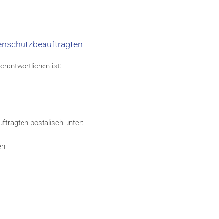
enschutzbeauftragten
rantwortlichen ist:
ftragten postalisch unter:
en