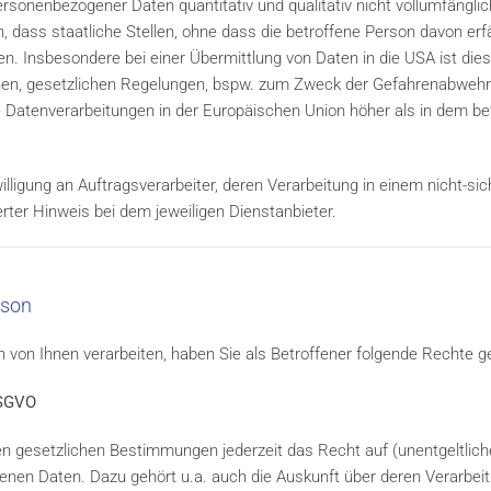
onenbezogener Daten quantitativ und qualitativ nicht vollumfängl
 dass staatliche Stellen, ohne dass die betroffene Person davon erfäh
. Insbesondere bei einer Übermittlung von Daten in die USA ist dies
en, gesetzlichen Regelungen, bspw. zum Zweck der Gefahrenabwehr.
ge Datenverarbeitungen in der Europäischen Union höher als in dem b
ligung an Auftragsverarbeiter, deren Verarbeitung in einem nicht-sich
erter Hinweis bei dem jeweiligen Dienstanbieter.
rson
on Ihnen verarbeiten, haben Sie als Betroffener folgende Rechte g
DSGVO
 gesetzlichen Bestimmungen jederzeit das Recht auf (unentgeltlich
nen Daten. Dazu gehört u.a. auch die Auskunft über deren Verarbei