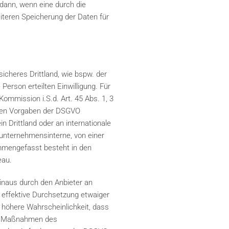
 dann, wenn eine durch die
eiteren Speicherung der Daten für
icheres Drittland, wie bspw. der
Person erteilten Einwilligung. Für
ommission i.S.d. Art. 45 Abs. 1, 3
t den Vorgaben der DSGVO
n Drittland oder an internationale
 unternehmensinterne, von einer
mmengefasst besteht in den
eau.
inaus durch den Anbieter an
 effektive Durchsetzung etwaiger
 höhere Wahrscheinlichkeit, dass
hen Maßnahmen des