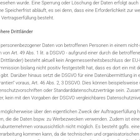
orgesehen wurde. Eine Sperrung oder Löschung der Daten erfolgt auch
peicherfrist abläuft, es sei denn, dass eine Erforderlichkeit zur w
 Vertragserfüllung besteht.
chere Drittländer
 personenbezogener Daten von betroffenen Personen in einem nicht-s
von Art. 49 Abs. 1 lit. a DSGVO - aufgrund einer durch die betroffene 
 Drittländer) besteht aktuell kein Angemessenheitsbeschluss der EU-K
mission bislang nicht positiv festgestellt hat, dass es dort ein mi
ibt. Darüber hinaus setzt die DSGVO für eine Datenübermittlung in ei
rantien“ voraus, Art. 46 Abs. 2, 3 DSGVO. Dies können beispielsweise
nschutzvorschriften oder Standarddatenschutzverträge sein. Zusa
der, kein mit den Vorgaben der DSGVO vergleichbares Datenschutzniv
öglicherweise über den eigentlichen Zweck der Auftragserfüllung h
en, die die Daten bspw. zu Werbezwecken verwenden. Zudem ist eine
unternehmen voraussichtlich nicht möglich. Es besteht ggfls. eine
nverarbeitung kommen kann, da die technischen und organisatorisc