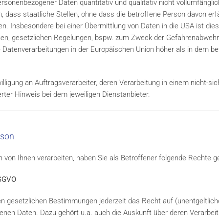
onenbezogener Daten quantitativ und qualitativ nicht vollumfängl
 dass staatliche Stellen, ohne dass die betroffene Person davon erfäh
. Insbesondere bei einer Übermittlung von Daten in die USA ist dies
en, gesetzlichen Regelungen, bspw. zum Zweck der Gefahrenabwehr.
ge Datenverarbeitungen in der Europäischen Union höher als in dem b
ligung an Auftragsverarbeiter, deren Verarbeitung in einem nicht-sich
erter Hinweis bei dem jeweiligen Dienstanbieter.
rson
on Ihnen verarbeiten, haben Sie als Betroffener folgende Rechte g
DSGVO
 gesetzlichen Bestimmungen jederzeit das Recht auf (unentgeltlich
nen Daten. Dazu gehört u.a. auch die Auskunft über deren Verarbei