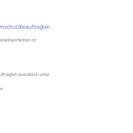
enschutzbeauftragten
rantwortlichen ist:
ftragten postalisch unter:
en