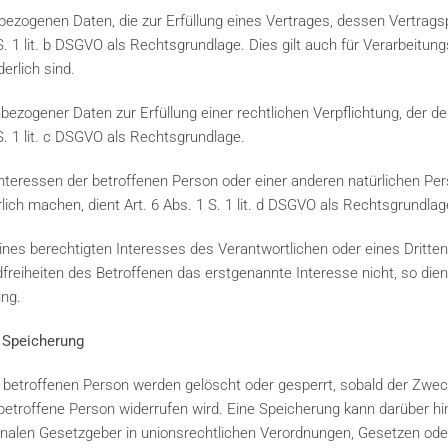
ezogenen Daten, die zur Erfüllung eines Vertrages, dessen Vertragspa
 1 S. 1 lit. b DSGVO als Rechtsgrundlage. Dies gilt auch für Verarbeitu
erlich sind.
ezogener Daten zur Erfüllung einer rechtlichen Verpflichtung, der der
1 S. 1 lit. c DSGVO als Rechtsgrundlage.
Interessen der betroffenen Person oder einer anderen natürlichen Pe
ch machen, dient Art. 6 Abs. 1 S. 1 lit. d DSGVO als Rechtsgrundlag
ines berechtigten Interesses des Verantwortlichen oder eines Dritten
reiheiten des Betroffenen das erstgenannte Interesse nicht, so dient 
ung.
 Speicherung
etroffenen Person werden gelöscht oder gesperrt, sobald der Zweck
ie betroffene Person widerrufen wird. Eine Speicherung kann darüber h
nalen Gesetzgeber in unionsrechtlichen Verordnungen, Gesetzen oder