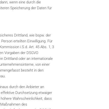
 dann, wenn eine durch die
eiteren Speicherung der Daten für
icheres Drittland, wie bspw. der
Person erteilten Einwilligung. Für
ommission i.S.d. Art. 45 Abs. 1, 3
t den Vorgaben der DSGVO
n Drittland oder an internationale
 unternehmensinterne, von einer
mmengefasst besteht in den
eau.
inaus durch den Anbieter an
 effektive Durchsetzung etwaiger
 höhere Wahrscheinlichkeit, dass
hen Maßnahmen des