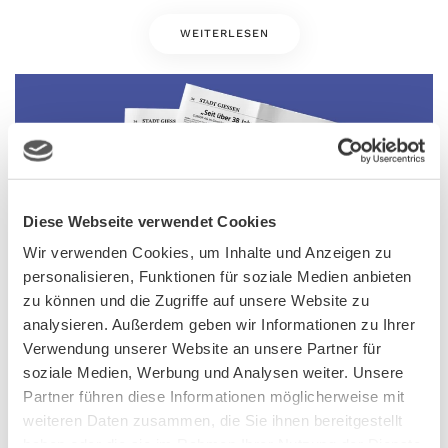
WEITERLESEN
Diese Webseite verwendet Cookies
Wir verwenden Cookies, um Inhalte und Anzeigen zu
personalisieren, Funktionen für soziale Medien anbieten
zu können und die Zugriffe auf unsere Website zu
analysieren. Außerdem geben wir Informationen zu Ihrer
Verwendung unserer Website an unsere Partner für
soziale Medien, Werbung und Analysen weiter. Unsere
Der Gießener Anzeiger hat CURSOR in seiner Reihe
Partner führen diese Informationen möglicherweise mit
„Unternehmen im Landkreis Gießen“ vorgestellt. Der Artikel
weiteren Daten zusammen, die Sie ihnen bereitgestellt
zeichnet die CURSOR-Story im Detail nach und zeigt, was das
haben oder die sie im Rahmen Ihrer Nutzung der Dienste
Unternehmen seit 1987 antreibt: Innovationsfreude, regionale