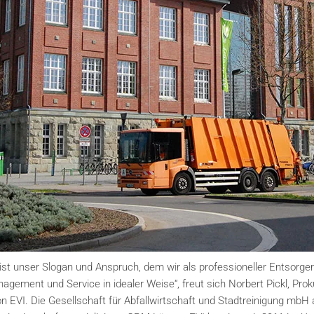
 ist unser Slogan und Anspruch, dem wir als professioneller Entsorge
gement und Service in idealer Weise“, freut sich Norbert Pickl, Proku
on EVI. Die Gesellschaft für Abfallwirtschaft und Stadtreinigung mbH 