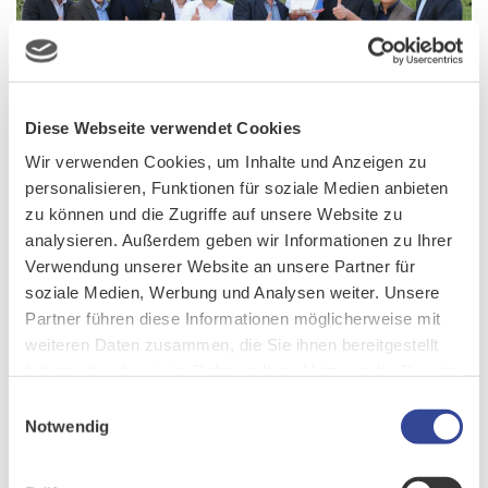
Diese Webseite verwendet Cookies
Wir verwenden Cookies, um Inhalte und Anzeigen zu
personalisieren, Funktionen für soziale Medien anbieten
zu können und die Zugriffe auf unsere Website zu
Strandurlaub in der Karibik oder Skifahren in den Rocky
analysieren. Außerdem geben wir Informationen zu Ihrer
Mountains: Mit Reisezielen in 179 unterschiedlichen Ländern
Verwendung unserer Website an unsere Partner für
macht die DER Touristik Group alle Urlaubswünsche wahr. Mit
soziale Medien, Werbung und Analysen weiter. Unsere
2400 Reisebüros in Großbritannien, Osteuropa, Deutschland und
Partner führen diese Informationen möglicherweise mit
der Schweiz hat sich die Touristiktochter der REWE Group als
weiteren Daten zusammen, die Sie ihnen bereitgestellt
führende Größe im Reisebürovertrieb etabliert. Um Reisebüros
haben oder die sie im Rahmen Ihrer Nutzung der Dienste
und Agenturen zielführend zu managen, setzt DER Touristik
gesammelt haben.
Einwilligungsauswahl
CURSOR-CRM ein.
Notwendig
WEITERLESEN