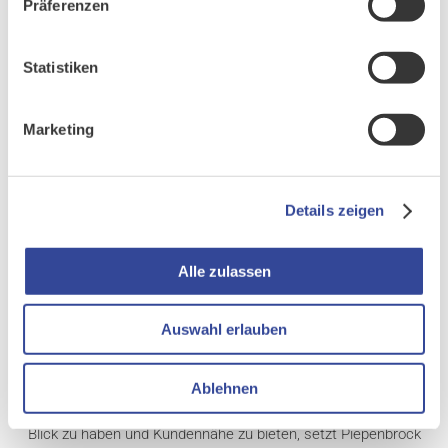
Präferenzen
Statistiken
Marketing
Details zeigen
Alle zulassen
Professionelle Dienstleistungen brauchen professionelles
Auswahl erlauben
Kundenmanagement. Die Piepenbrock Unternehmensgruppe
bietet seinen Kunden ein breites Dienstleistungsportfolio in den
Geschäftsbereichen Facility Management, Gebäudereinigung,
Ablehnen
Instandhaltung und Sicherheit. Um alle Services bestens im
Blick zu haben und Kundennähe zu bieten, setzt Piepenbrock