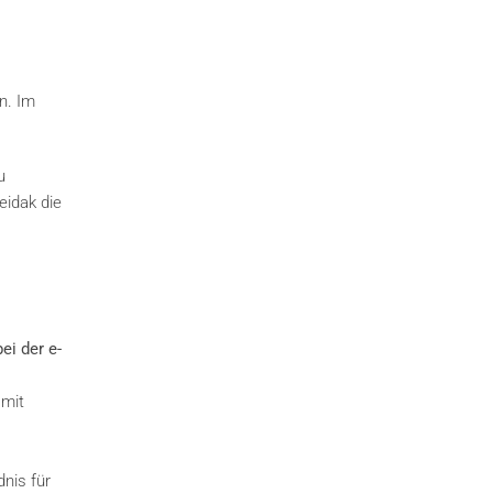
n. Im
u
idak die
ei der e-
 mit
nis für