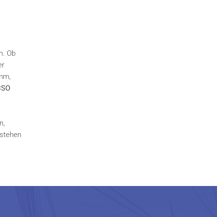
h. Ob
er
amm,
CSO
n,
tstehen