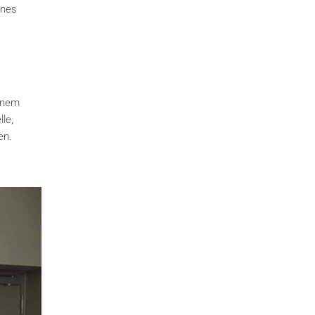
Ines
inem
le,
en.