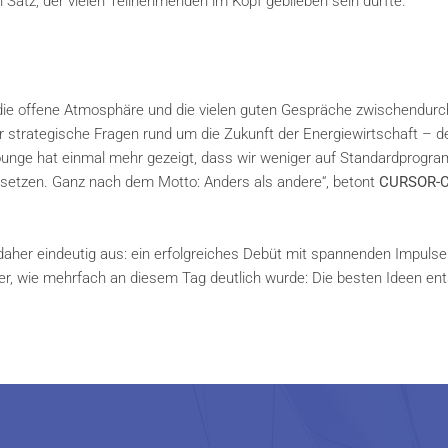
atz, der vielen Teilnehmenden im Kopf geblieben sein dürfte.
: die offene Atmosphäre und die vielen guten Gespräche zwischendurc
r strategische Fragen rund um die Zukunft der Energiewirtschaft – d
Lounge hat einmal mehr gezeigt, dass wir weniger auf Standardprogr
setzen. Ganz nach dem Motto: Anders als andere“, betont
CURSOR-
aher eindeutig aus: ein erfolgreiches Debüt mit spannenden Impulse
er, wie mehrfach an diesem Tag deutlich wurde: Die besten Ideen en