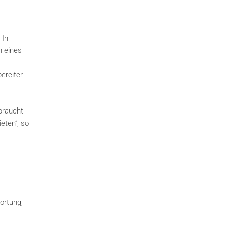
 In
n eines
ereiter
braucht
eten“, so
ortung,