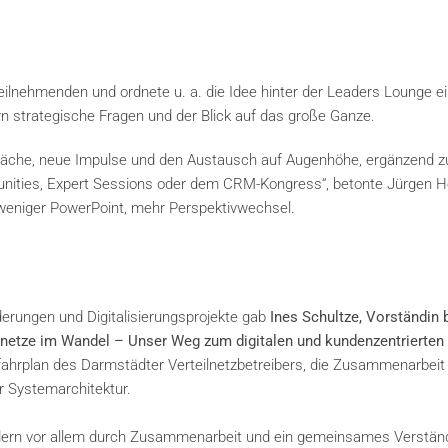
eilnehmenden und ordnete u. a. die Idee hinter der Leaders Lounge ei
n strategische Fragen und der Blick auf das große Ganze.
präche, neue Impulse und den Austausch auf Augenhöhe, ergänzend z
ties, Expert Sessions oder dem CRM-Kongress“, betonte Jürgen He
 weniger PowerPoint, mehr Perspektivwechsel.
derungen und Digitalisierungsprojekte gab
Ines Schultze, Vorständin b
netze im Wandel – Unser Weg zum digitalen und kundenzentrierten
sfahrplan des Darmstädter Verteilnetzbetreibers, die Zusammenarbeit
r Systemarchitektur.
 sondern vor allem durch Zusammenarbeit und ein gemeinsames Verständ