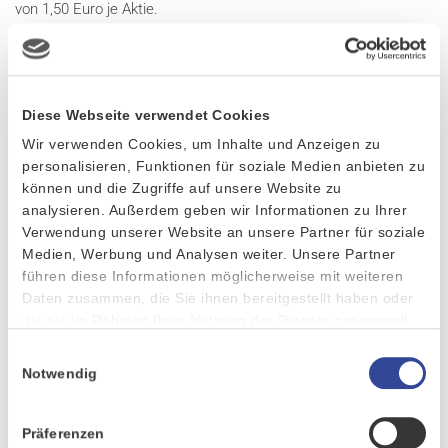
von 1,50 Euro je Aktie.
VERSTÄRKTER FOKUS AUF DACH UND CLOUD-ANGEBOTEN
Vertriebsvorstand Andreas Lange berichtete von den vielfältigen
Diese Webseite verwendet Cookies
Marktaktivitäten, insbesondere von der verstärkten Präsenz in
Wir verwenden Cookies, um Inhalte und Anzeigen zu
der DACH-Region: Im Dezember 2021 wurde in Wien mit der
personalisieren, Funktionen für soziale Medien anbieten zu
CURSOR Austria GmbH eine österreichische
können und die Zugriffe auf unsere Website zu
Tochtergesellschaft gegründet, und erste Markterfolge haben
analysieren. Außerdem geben wir Informationen zu Ihrer
sich direkt eingestellt.
Verwendung unserer Website an unsere Partner für soziale
Medien, Werbung und Analysen weiter. Unsere Partner
Das Motto „Software, die begeistert“ wurde insbesondere mit
führen diese Informationen möglicherweise mit weiteren
neuen Innovationen in Sachen User Experience und User
Daten zusammen, die Sie ihnen bereitgestellt haben oder
Interface weitergeführt. Stellevertretend dafür steht das eigens
die sie im Rahmen Ihrer Nutzung der Dienste gesammelt
haben.
entwickelte Onboarding-Tool, das Usern die Einarbeitung in die
Einwilligungsauswahl
CRM-Software noch leichter macht. Innovationen wie diese
Notwendig
konnten mehr als 150 Fachbesucher auf dem hybriden CRM-
Kongress in Gießen erleben. Das CRM-Event von CURSOR hat
Präferenzen
sich mittlerweile zu einem deutschlandweiten