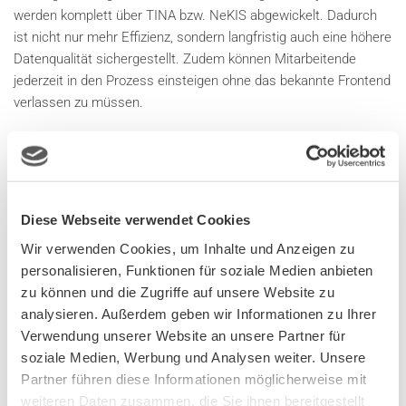
werden komplett über TINA bzw. NeKIS abgewickelt. Dadurch
ist nicht nur mehr Effizienz, sondern langfristig auch eine höhere
Datenqualität sichergestellt. Zudem können Mitarbeitende
jederzeit in den Prozess einsteigen ohne das bekannte Frontend
verlassen zu müssen.
Der beschleunigte Angebotsprozess spielt seine Stärken mit
Blick auf die aktuelle Marktsituation voll aus: Aufgrund
rechtlicher Vorgaben hat die Anzahl von EEG-Anträgen (zum
Beispiel bei PV-Anlagen) massiv zugenommen. Dank TINA kann
Diese Webseite verwendet Cookies
die gestiegene Anzahl schnell auf digitalem Weg bewältigt
Wir verwenden Cookies, um Inhalte und Anzeigen zu
werden.
personalisieren, Funktionen für soziale Medien anbieten
zu können und die Zugriffe auf unsere Website zu
ZUSAMMENARBEIT AUF AUGENHÖHE
analysieren. Außerdem geben wir Informationen zu Ihrer
Verwendung unserer Website an unsere Partner für
Gerald Obernosterer, Leiter Netzmanagement bei der KNG,
soziale Medien, Werbung und Analysen weiter. Unsere
schätzt neben den technischen Vorteilen der Lösung auch die
Partner führen diese Informationen möglicherweise mit
partnerschaftliche Zusammenarbeit mit dem CURSOR-Team:
weiteren Daten zusammen, die Sie ihnen bereitgestellt