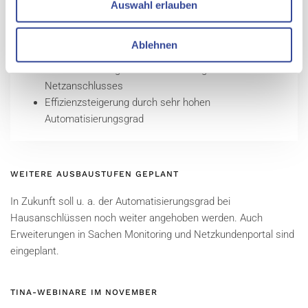
gemäß Forderung der END-VO ist gewährleistet
Auswahl erlauben
Die Datenqualität wurde massiv gesteigert
(Vollständigkeits- und Plausibilitätskontrolle)
Ablehnen
Dokumentation aller Kundenkontakte – vom
Anschlussantrag bis zur Herstellung des
Netzanschlusses
Effizienzsteigerung durch sehr hohen
Automatisierungsgrad
WEITERE AUSBAUSTUFEN GEPLANT
In Zukunft soll u. a. der Automatisierungsgrad bei
Hausanschlüssen noch weiter angehoben werden. Auch
Erweiterungen in Sachen Monitoring und Netzkundenportal sind
eingeplant.
TINA-WEBINARE IM NOVEMBER