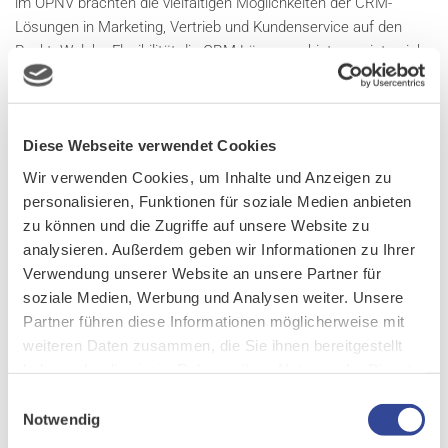
im ÖPNV brachten die vielfältigen Möglichkeiten der CRM-
Lösungen in Marketing, Vertrieb und Kundenservice auf den
Punkt. Welche Flexibilität die CRM-Lösungen bieten, zeigte sich
bereits in der Webinar-Vorbereitung: Motiviert von den
Praxisbeispielen zum Infoboard 2.0 arbeitete einer der
Referenten die dort gewonnenen Impulse direkt in seinen Live-
Diese Webseite verwendet Cookies
Vortrag ein. Von der Theorie zur Praxis – im Handumdrehen.
Wir verwenden Cookies, um Inhalte und Anzeigen zu
Wir danken allen Teilnehmern und Teilnehmerinnen sowie
personalisieren, Funktionen für soziale Medien anbieten
Referenten für die Unterstützung und den gemeinsamen
zu können und die Zugriffe auf unsere Website zu
Austausch!
analysieren. Außerdem geben wir Informationen zu Ihrer
Verwendung unserer Website an unsere Partner für
soziale Medien, Werbung und Analysen weiter. Unsere
Partner führen diese Informationen möglicherweise mit
weiteren Daten zusammen, die Sie ihnen bereitgestellt
haben oder die sie im Rahmen Ihrer Nutzung der Dienste
gesammelt haben.
Einwilligungsauswahl
Notwendig