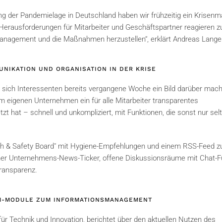
 der Pandemielage in Deutschland haben wir frühzeitig ein Krisenma
en Herausforderungen für Mitarbeiter und Geschäftspartner reagieren zu
nagement und die Maßnahmen herzustellen“, erklärt Andreas Lange
NIKATION UND ORGANISATION IN DER KRISE
 sich Interessenten bereits vergangene Woche ein Bild darüber mach
 eigenen Unternehmen ein für alle Mitarbeiter transparentes
hat – schnell und unkompliziert, mit Funktionen, die sonst nur selt
lth & Safety Board" mit Hygiene-Empfehlungen und einem RSS-Feed z
erner Unternehmens-News-Ticker, offene Diskussionsräume mit Chat-
 Transparenz.
RM-MODULE ZUM INFORMATIONSMANAGEMENT
ür Technik und Innovation, berichtet über den aktuellen Nutzen des