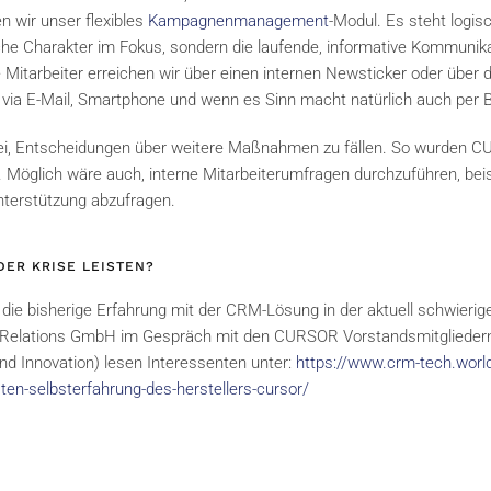
 wir unser flexibles
Kampagnenmanagement
-Modul. Es steht logis
liche Charakter im Fokus, sondern die laufende, informative Kommunik
 Mitarbeiter erreichen wir über einen internen Newsticker oder über d
via E-Mail, Smartphone und wenn es Sinn macht natürlich auch per Br
ei, Entscheidungen über weitere Maßnahmen zu fällen. So wurden C
öglich wäre auch, interne Mitarbeiterumfragen durchzuführen, bei
Unterstützung abzufragen.
DER KRISE LEISTEN?
e bisherige Erfahrung mit der CRM-Lösung in der aktuell schwierig
1A Relations GmbH im Gespräch mit den CURSOR Vorstandsmitgliedern
d Innovation) lesen Interessenten unter:
https://www.crm-tech.worl
sten-selbsterfahrung-des-herstellers-cursor/