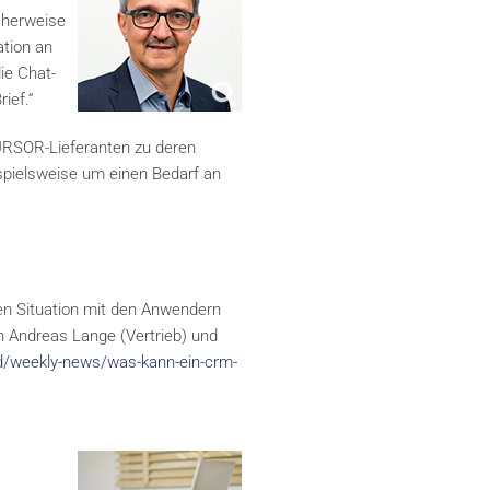
cherweise
ation an
ie Chat-
ief.“
URSOR-Lieferanten zu deren
spielsweise um einen Bedarf an
en Situation mit den Anwendern
 Andreas Lange (Vertrieb) und
d/weekly-news/was-kann-ein-crm-