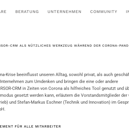
ARE
BERATUNG
UNTERNEHMEN
COMMUNITY
I
RSOR-CRM ALS NÜTZLICHES WERKZEUG WÄHREND DER CORONA-PANDE
a-Krise beeinflusst unseren Alltag, sowohl privat, als auch geschäf
nternehmen zum Umdenken und bringen die eine oder andere
RSOR-CRM in Zeiten von Corona als hilfreiches Tool genutzt und üb
enmodus gesetzt werden kann, erläutern die Vorstandsmitglieder de
ieb) und Stefan-Markus Eschner (Technik und Innovation) im Gespr
bH.
EMENT FÜR ALLE MITARBEITER