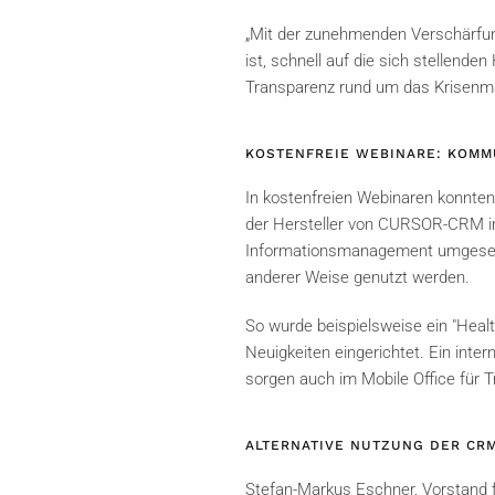
„Mit der zunehmenden Verschärfung
ist, schnell auf die sich stellend
Transparenz rund um das Krisenma
KOSTENFREIE WEBINARE: KOMMU
In kostenfreien Webinaren konnten
der Hersteller von CURSOR-CRM im
Informationsmanagement umgesetzt 
anderer Weise genutzt werden.
So wurde beispielsweise ein "Hea
Neuigkeiten eingerichtet. Ein int
sorgen auch im Mobile Office für
ALTERNATIVE NUTZUNG DER C
Stefan-Markus Eschner, Vorstand f