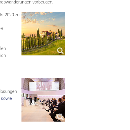
enabwanderungen vorbeugen.
hts 2020 zu
OR-
len
lich
nlösungen
t sowie