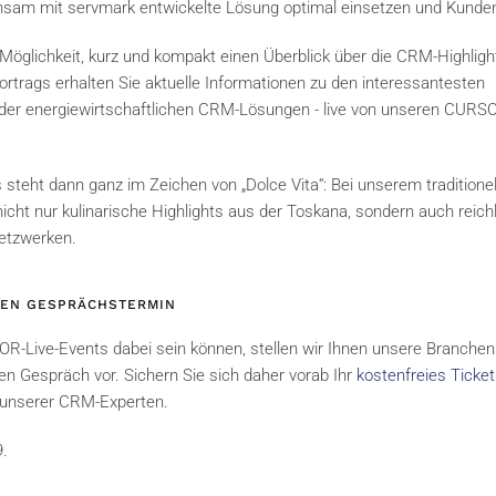
nsam mit servmark entwickelte Lösung optimal einsetzen und Kund
 Möglichkeit, kurz und kompakt einen Überblick über die CRM-Highlig
trags erhalten Sie aktuelle Informationen zu den interessantesten
der energiewirtschaftlichen CRM-Lösungen - live von unseren CURS
teht dann ganz im Zeichen von „Dolce Vita“: Bei unserem traditionel
icht nur kulinarische Highlights aus der Toskana, sondern auch reich
etzwerken.
HEN GESPRÄCHSTERMIN
SOR-Live-Events dabei sein können, stellen wir Ihnen unsere Branche
en Gespräch vor. Sichern Sie sich daher vorab Ihr
kostenfreies Ticke
unserer CRM-Experten.
9.