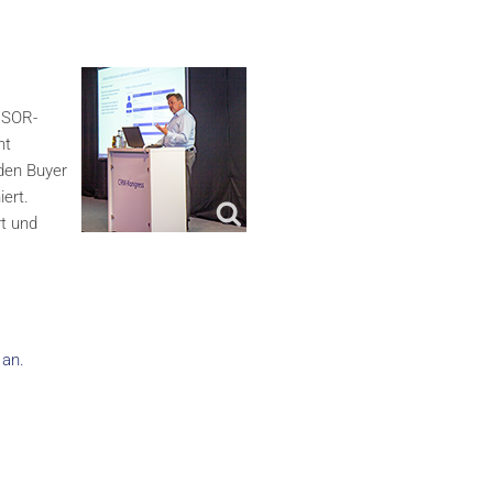
RSOR-
nt
rden Buyer
ert.
rt und
 an.