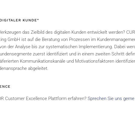
„DIGITALER KUNDE“
erkzeugen das Zielbild des digitalen Kunden entwickelt werden? CU
ulting GmbH ist auf die Beratung von Prozessen im Kundenmanageme
se von der Analyse bis zur systematischen Implementierung. Dabei we
densegmente zuerst identifiziert und in einem zweiten Schritt defini
äferierten Kommunikationskanäle und Motivationsfaktoren identifizie
denansprache abgeleitet.
LENCE
R Customer Excellence Plattform erfahren?
Sprechen Sie uns gerne