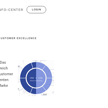
NFO-CENTER
LOGIN
 CUSTOMER EXCELLENCE
 Das
reich
Customer
enten
Marke