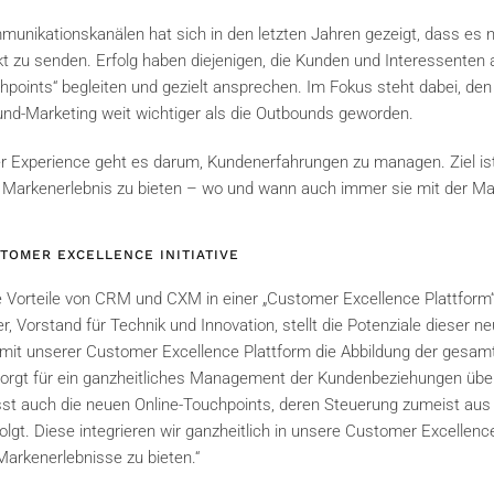
nikationskanälen hat sich in den letzten Jahren gezeigt, dass es ni
kt zu senden. Erfolg haben diejenigen, die Kunden und Interessenten
chpoints“ begleiten und gezielt ansprechen. Im Fokus steht dabei, d
nd-Marketing weit wichtiger als die Outbounds geworden.
er Experience geht es darum, Kundenerfahrungen zu managen. Ziel is
es Markenerlebnis zu bieten – wo und wann auch immer sie mit der 
TOMER EXCELLENCE INITIATIVE
 Vorteile von CRM und CXM in einer „Customer Excellence Plattform
Vorstand für Technik und Innovation, stellt die Potenziale dieser n
 mit unserer Customer Excellence Plattform die Abbildung der gesam
orgt für ein ganzheitliches Management der Kundenbeziehungen über
st auch die neuen Online-Touchpoints, deren Steuerung zumeist aus
gt. Diese integrieren wir ganzheitlich in unsere Customer Excelle
 Markenerlebnisse zu bieten.“