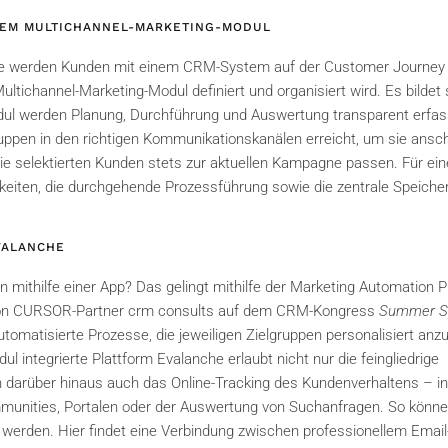
EM MULTICHANNEL-MARKETING-MODUL
e werden Kunden mit einem CRM-System auf der Customer Journey beg
tichannel-Marketing-Modul definiert und organisiert wird. Es bilde
ul werden Planung, Durchführung und Auswertung transparent erfass
ruppen in den richtigen Kommunikationskanälen erreicht, um sie ansc
 die selektierten Kunden stets zur aktuellen Kampagne passen. Für ei
chkeiten, die durchgehende Prozessführung sowie die zentrale Speich
VALANCHE
mithilfe einer App? Das gelingt mithilfe der Marketing Automation P
von CURSOR-Partner crm consults auf dem CRM-Kongress
Summer Sp
utomatisierte Prozesse, die jeweiligen Zielgruppen personalisiert an
l integrierte Plattform Evalanche erlaubt nicht nur die feingliedrige
arüber hinaus auch das Online-Tracking des Kundenverhaltens – in
munities, Portalen oder der Auswertung von Suchanfragen. So könne
elt werden. Hier findet eine Verbindung zwischen professionellem E