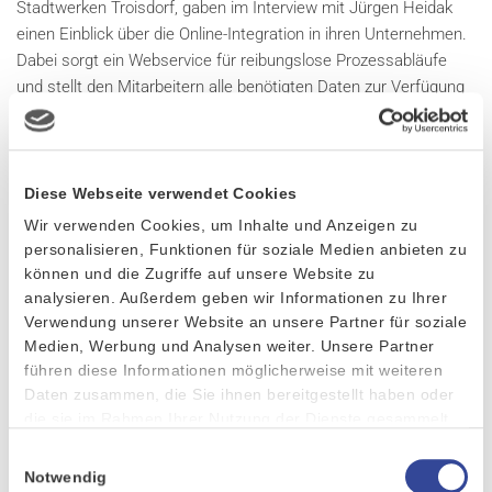
Stadtwerken Troisdorf, gaben im Interview mit Jürgen Heidak
einen Einblick über die Online-Integration in ihren Unternehmen.
Dabei sorgt ein Webservice für reibungslose Prozessabläufe
und stellt den Mitarbeitern alle benötigten Daten zur Verfügung
– sofort und ohne Systemwechsel. Dank EVI konnten in
Troisdorf nach einer Preiserhöhung über 1000 Kunden „gerettet“
werden. Wie dies funktioniert hat, sehen Sie im Videomitschnitt:
Diese Webseite verwendet Cookies
Wir verwenden Cookies, um Inhalte und Anzeigen zu
personalisieren, Funktionen für soziale Medien anbieten zu
können und die Zugriffe auf unsere Website zu
analysieren. Außerdem geben wir Informationen zu Ihrer
Verwendung unserer Website an unsere Partner für soziale
Medien, Werbung und Analysen weiter. Unsere Partner
führen diese Informationen möglicherweise mit weiteren
Gemeinsam. Begeisternd. Erfolgreich.
Daten zusammen, die Sie ihnen bereitgestellt haben oder
die sie im Rahmen Ihrer Nutzung der Dienste gesammelt
haben.
Einwilligungsauswahl
Notwendig