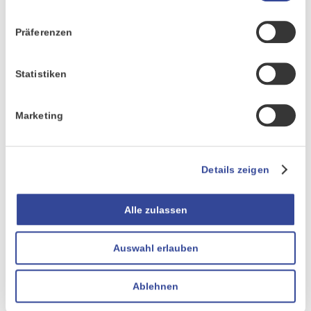
Präferenzen
PRODUKTE
Übersicht
Statistiken
CURSOR-CRM
Marketing
EVI
TINA
Details zeigen
UNTERNEHMEN
Alle zulassen
Aktuelles
News-Archiv
Auswahl erlauben
Partner
Events
Ablehnen