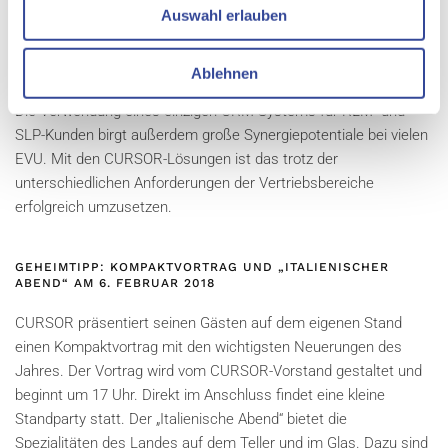
Zielerreichung beitragen. Z.B. bekommt der Mitarbeiter einen
Auswahl erlauben
Hinweis zum möglichen Cross-Selling „Gasangebot“ angezeigt,
wenn dank Abfrage bestätigt ist, dass der Kunde einen
Ablehnen
Gasanschluss hat.
Die Verwendung eines einzigen CRM-Systems für RLM- und
SLP-Kunden birgt außerdem große Synergiepotentiale bei vielen
EVU. Mit den CURSOR-Lösungen ist das trotz der
unterschiedlichen Anforderungen der Vertriebsbereiche
erfolgreich umzusetzen.
GEHEIMTIPP: KOMPAKTVORTRAG UND „ITALIENISCHER
ABEND“ AM 6. FEBRUAR 2018
CURSOR präsentiert seinen Gästen auf dem eigenen Stand
einen Kompaktvortrag mit den wichtigsten Neuerungen des
Jahres. Der Vortrag wird vom CURSOR-Vorstand gestaltet und
beginnt um 17 Uhr. Direkt im Anschluss findet eine kleine
Standparty statt. Der „Italienische Abend“ bietet die
Spezialitäten des Landes auf dem Teller und im Glas. Dazu sind