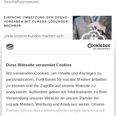
Geschäftsprozessen.
EINFACHE UMSETZUNG DER DSGVO-
VORGABEN MIT CURSOR-LÖSUNGEN
MACHBAR
„Viele unserer Kunden machen sich
aktuell Gedanken über die Auswirkungen
der EU-DSGVO im Unternehmen. Wir
haben zusammen mit einem
Fachanwalt ein Konzept erarbeitet, das die Umsetzung der
Diese Webseite verwendet Cookies
neuen Datenschutzverordnung im CRM-System erlaubt. Dazu
Wir verwenden Cookies, um Inhalte und Anzeigen zu
gehört zum einen eine semi- oder vollautomatische
personalisieren, Funktionen für soziale Medien anbieten
Auskunftsfunktion über die im System gespeicherten Daten.
zu können und die Zugriffe auf unsere Website zu
Zum anderen stellt das System künftig einen umfangreichen
analysieren. Außerdem geben wir Informationen zu Ihrer
Mechanismus zum proaktiven Löschen von
Verwendung unserer Website an unsere Partner für
personenbezogenen Daten bereit, der in individueller
soziale Medien, Werbung und Analysen weiter. Unsere
Projektarbeit an die Datenverarbeitungsprozesse des
Partner führen diese Informationen möglicherweise mit
Unternehmens anzupassen ist“, meint Stefan-Markus Eschner,