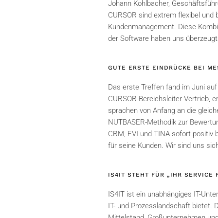
Johann Kohlbacher, Geschäftsführ
CURSOR sind extrem flexibel und 
Kundenmanagement. Diese Kombinat
der Software haben uns überzeugt.
GUTE ERSTE EINDRÜCKE BEI ME
Das erste Treffen fand im Juni auf
CURSOR-Bereichsleiter Vertrieb, e
sprachen von Anfang an die gleich
NUTBASER-Methodik zur Bewertung 
CRM, EVI und TINA sofort positiv 
für seine Kunden. Wir sind uns si
IS4IT STEHT FÜR „IHR SERVICE
IS4IT ist ein unabhängiges IT-Un
IT- und Prozesslandschaft bietet. 
Mittelstand, Großunternehmen und 