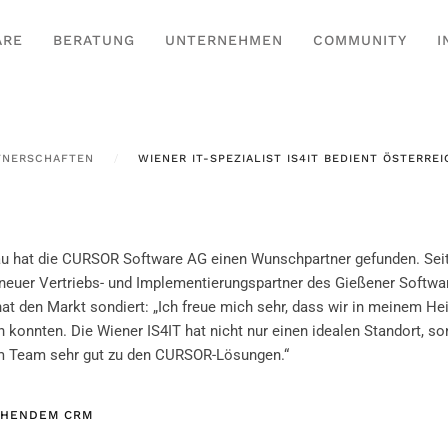
ARE
BERATUNG
UNTERNEHMEN
COMMUNITY
I
TNERSCHAFTEN
WIENER IT-SPEZIALIST IS4IT BEDIENT ÖSTERR
 hat die CURSOR Software AG einen Wunschpartner gefunden. Sei
 neuer Vertriebs- und Implementierungspartner des Gießener Softw
at den Markt sondiert: „Ich freue mich sehr, dass wir in meinem He
konnten. Die Wiener IS4IT hat nicht nur einen idealen Standort, so
 Team sehr gut zu den CURSOR-Lösungen.“
CHENDEM CRM