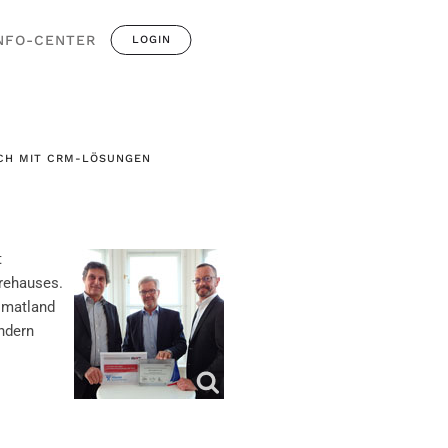
NFO-CENTER
LOGIN
EICH MIT CRM-LÖSUNGEN
t
arehauses.
imatland
ndern