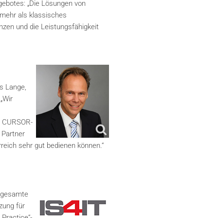
gebotes: „Die Lösungen von
mehr als klassisches
zen und die Leistungsfähigkeit
as Lange,
„Wir
on CURSOR-
 Partner
reich sehr gut bedienen können.“
e gesamte
zung für
Practice“-