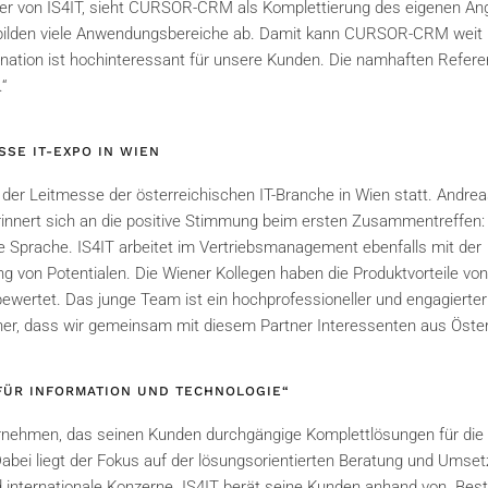
er von IS4IT, sieht CURSOR-CRM als Komplettierung des eigenen An
bilden viele Anwendungsbereiche ab. Damit kann CURSOR-CRM weit 
ion ist hochinteressant für unsere Kunden. Die namhaften Referen
“
SSE IT-EXPO IN WIEN
 der Leitmesse der österreichischen IT-Branche in Wien statt. Andre
rinnert sich an die positive Stimmung beim ersten Zusammentreffen: 
e Sprache. IS4IT arbeitet im Vertriebsmanagement ebenfalls mit der
von Potentialen. Die Wiener Kollegen haben die Produktvorteile v
bewertet. Das junge Team ist ein hochprofessioneller und engagierter
cher, dass wir gemeinsam mit diesem Partner Interessenten aus Öster
 FÜR INFORMATION UND TECHNOLOGIE“
ternehmen, das seinen Kunden durchgängige Komplettlösungen für di
Dabei liegt der Fokus auf der lösungsorientierten Beratung und Umset
internationale Konzerne. IS4IT berät seine Kunden anhand von „Best 