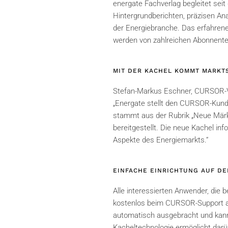
energate Fachverlag begleitet sei
Hintergrundberichten, präzisen An
der Energiebranche. Das erfahrene 
werden von zahlreichen Abonnente
MIT DER KACHEL KOMMT MARKTS
Stefan-Markus Eschner, CURSOR-Vor
„Energate stellt den CURSOR-Kund
stammt aus der Rubrik „Neue Märk
bereitgestellt. Die neue Kachel inf
Aspekte des Energiemarkts.“
EINFACHE EINRICHTUNG AUF D
Alle interessierten Anwender, die 
kostenlos beim CURSOR-Support an
automatisch ausgebracht und kann
Kacheltechnologie ermöglicht darüb