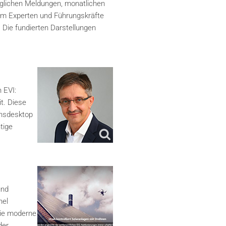
äglichen Meldungen, monatlichen
lem Experten und Führungskräfte
. Die fundierten Darstellungen
 EVI:
t. Diese
onsdesktop
tige
und
hel
Die moderne
der