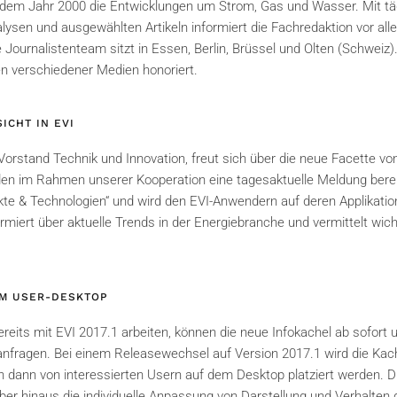
t dem Jahr 2000 die Entwicklungen um Strom, Gas und Wasser. Mit t
alysen und ausgewählten Artikeln informiert die Fachredaktion vor al
Journalistenteam sitzt in Essen, Berlin, Brüssel und Olten (Schweiz)
n verschiedener Medien honoriert.
ICHT IN EVI
stand Technik und Innovation, freut sich über die neue Facette von
en im Rahmen unserer Kooperation eine tagesaktuelle Meldung berei
te & Technologien“ und wird den EVI-Anwendern auf deren Applikati
ormiert über aktuelle Trends in der Energiebranche und vermittelt wich
EM USER-DESKTOP
bereits mit EVI 2017.1 arbeiten, können die neue Infokachel ab sofort 
fragen. Bei einem Releasewechsel auf Version 2017.1 wird die Kac
 dann von interessierten Usern auf dem Desktop platziert werden. 
er hinaus die individuelle Anpassung von Darstellung und Verhalten 